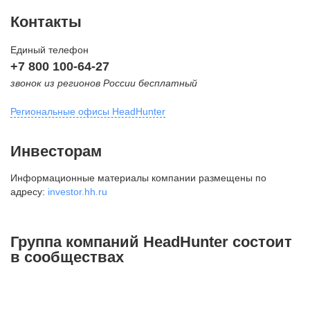
Контакты
Единый телефон
+7 800 100-64-27
звонок из регионов России бесплатный
Региональные офисы HeadHunter
Москва
Инвесторам
внутригородская территория
Информационные материалы компании размещены по
Муниципальный округ Тверской,
адресу:
investor.hh.ru
2-я Брестская ул., д. 48,
помещение 25
+7 495 974-64-27
Группа компаний HeadHunter состоит
+7 495 980-64-27
в сообществах
+7 495 134-92-24
press@hh.ru