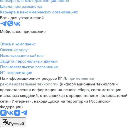
Карьера для молодых специалистов
pr@nsk.hh.ru
Школа программистов
Карьера в некоммерческих организациях
Минск
Боты для уведомлений
пр-т Дзержинского, д. 57,
10 этаж, помещение 45-1
Мобильное приложение
+375 (17)
336-03-02
Этика и комплаенс
pr@rabota.by
Оказание услуг
Использование сайтов
Алматы
Защита персональных данных
Пользовательское соглашение
пр. Абая, д. 151, БЦ Алатау,
ИТ аккредитация
12 этаж, офис 1209
На информационном ресурсе hh.ru
применяются
+7 727 232-13-13
рекомендательные технологии
(информационные технологии
pr@headhunter.com.kz
предоставления информации на основе сбора, систематизации
и анализа сведений, относящихся к предпочтениям пользователей
сети «Интернет», находящихся на территории Российской
Федерации)
Русский