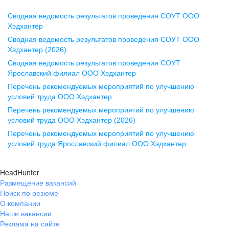
Сводная ведомость результатов проведения СОУТ ООО
Воронеж
Хэдхантер
Сводная ведомость результатов проведения СОУТ ООО
ул. Комиссаржевской, д. 10,
Хэдхантер (2026)
офис 1212
Сводная ведомость результатов проведения СОУТ
+7 473 280-05-05
Ярославский филиал ООО Хэдхантер
pr@vrn.hh.ru
Перечень рекомендуемых мероприятий по улучшению
условий труда ООО Хэдхантер
Казань
Перечень рекомендуемых мероприятий по улучшению
ул. Спартаковская, д. 2А, этаж 3,
условий труда ООО Хэдхантер (2026)
помещение 15
Перечень рекомендуемых мероприятий по улучшению
условий труда Ярославский филиал ООО Хэдхантер
+7 843 212-12-50
pr@kzn.hh.ru
HeadHunter
Размещение вакансий
Екатеринбург
Поиск по резюме
ул. Боевых Дружин, стр. 20,
О компании
5 этаж, офис 505, 521
Наши вакансии
Реклама на сайте
+7 343 226-79-99