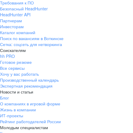
Требования к ПО
pr@ural.hh.ru
Безопасный HeadHunter
HeadHunter API
Краснодар
Партнерам
Инвесторам
ул. Янковского, д. 169, 7 этаж,
Каталог компаний
706 каб.
Поиск по вакансиям в Воткинске
+7 861 205-55-57
Сетка: соцсеть для нетворкинга
pr@krd.hh.ru
Соискателям
hh PRO
Готовое резюме
Владивосток
Все сервисы
пер. Ланинский д. 4, офис 3.4
Хочу у вас работать
Производственный календарь
+7 423 202-33-28
Экспертная рекомендация
pr@dv.hh.ru
Новости и статьи
Блог
Новосибирск
О компаниях в игровой форме
Жизнь в компании
ул. Большевистская, д. 35,
ИТ-проекты
помещение 21
Рейтинг работодателей России
+7 383 207-94-64
Молодым специалистам